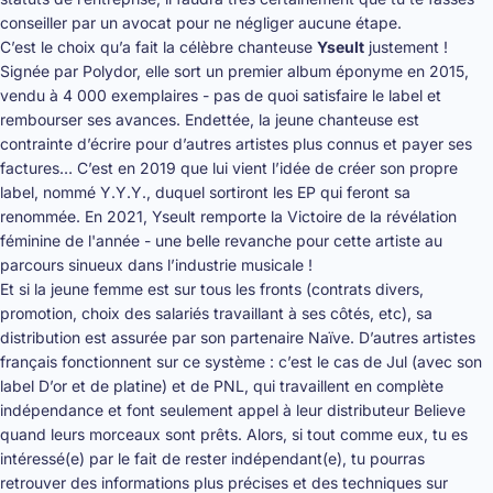
conseiller par un avocat pour ne négliger aucune étape.
C’est le choix qu’a fait la célèbre chanteuse
Yseult
justement !
Signée par Polydor, elle sort un premier album éponyme en 2015,
vendu à 4 000 exemplaires - pas de quoi satisfaire le label et
rembourser ses avances. Endettée, la jeune chanteuse est
contrainte d’écrire pour d’autres artistes plus connus et payer ses
factures… C’est en 2019 que lui vient l’idée de créer son propre
label, nommé Y.Y.Y., duquel sortiront les EP qui feront sa
renommée. En 2021, Yseult remporte la Victoire de la révélation
féminine de l'année - une belle revanche pour cette artiste au
parcours sinueux dans l’industrie musicale !
Et si la jeune femme est sur tous les fronts (contrats divers,
promotion, choix des salariés travaillant à ses côtés, etc), sa
distribution est assurée par son partenaire Naïve. D’autres artistes
français fonctionnent sur ce système : c’est le cas de Jul (avec son
label D’or et de platine) et de PNL, qui travaillent en complète
indépendance et font seulement appel à leur distributeur Believe
quand leurs morceaux sont prêts. Alors, si tout comme eux, tu es
intéressé(e) par le fait de rester indépendant(e), tu pourras
retrouver des informations plus précises et des techniques sur