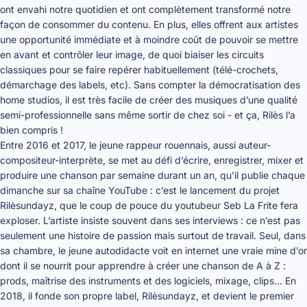
ont envahi notre quotidien et ont complètement transformé notre
façon de consommer du contenu. En plus, elles offrent aux artistes
une opportunité immédiate et à moindre coût de pouvoir se mettre
en avant et contrôler leur image, de quoi biaiser les circuits
classiques pour se faire repérer habituellement (télé-crochets,
démarchage des labels, etc). Sans compter la démocratisation des
home studios, il est très facile de créer des musiques d’une qualité
semi-professionnelle sans même sortir de chez soi - et ça, Rilès l’a
bien compris !
Entre 2016 et 2017, le jeune rappeur rouennais, aussi auteur-
compositeur-interprète, se met au défi d’écrire, enregistrer, mixer et
produire une chanson par semaine durant un an, qu’il publie chaque
dimanche sur sa chaîne YouTube : c’est le lancement du projet
Rilèsundayz, que le coup de pouce du youtubeur Seb La Frite fera
exploser. L’artiste insiste souvent dans ses interviews : ce n’est pas
seulement une histoire de passion mais surtout de travail. Seul, dans
sa chambre, le jeune autodidacte voit en internet une vraie mine d’or
dont il se nourrit pour apprendre à créer une chanson de A à Z :
prods, maîtrise des instruments et des logiciels, mixage, clips… En
2018, il fonde son propre label, Rilèsundayz, et devient le premier