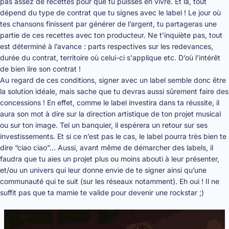
pas assez de recettes pour que tu puisses en vivre. Et là, tout
dépend du type de contrat que tu signes avec le label ! Le jour où
tes chansons finissent par générer de l’argent, tu partageras une
partie de ces recettes avec ton producteur. Ne t’inquiète pas, tout
est déterminé à l’avance : parts respectives sur les redevances,
durée du contrat, territoire où celui-ci s'applique etc. D’où l’intérêt
de bien lire son contrat !
Au regard de ces conditions, signer avec un label semble donc être
la solution idéale, mais sache que tu devras aussi sûrement faire des
concessions ! En effet, comme le label investira dans ta réussite, il
aura son mot à dire sur la direction artistique de ton projet musical
ou sur ton image. Tel un banquier, il espérera un retour sur ses
investissements. Et si ce n’est pas le cas, le label pourra très bien te
dire “ciao ciao”… Aussi, avant même de démarcher des labels, il
faudra que tu aies un projet plus ou moins abouti à leur présenter,
et/ou un univers qui leur donne envie de te signer ainsi qu’une
communauté qui te suit (sur les réseaux notamment). Eh oui ! Il ne
suffit pas que ta mamie te valide pour devenir une rockstar ;)