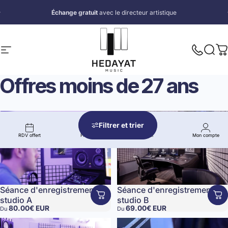
Passer au contenu
Diaporama Pause
Échange gratuit
avec le directeur artistique
Profite du paiement en plusieurs fois
Navigation
Hedayat Music
Nous app
Reche
P
Offres
moins
de
27
ans
Filtrer et trier
RDV offert
Fidélité
Panier
Mon compte
Séance d'enregistrement
Séance d'enregistrement
studio A
studio B
80.00€ EUR
69.00€ EUR
Du
Du