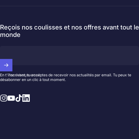
Reçois nos coulisses et nos offres avant tout le
monde
Ton adresse email
En t'inscrivant, tu acceptes de recevoir nos actualités par email. Tu peux te
désabonner en un clic à tout moment.
Instagram
YouTube
TikTok
LinkedIn
© 2026 Hedayat Music.