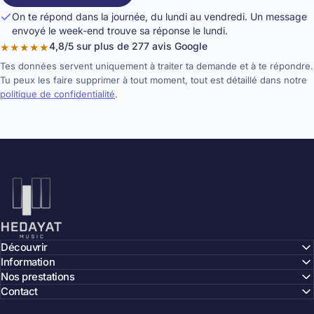
On te répond dans la journée, du lundi au vendredi. Un message
envoyé le week-end trouve sa réponse le lundi.
4,8/5 sur plus de 277 avis Google
★★★★★
Tes données servent uniquement à traiter ta demande et à te répondre.
Tu peux les faire supprimer à tout moment, tout est détaillé dans notre
politique de confidentialité
.
Hedayat Music
Découvrir
Information
Nos prestations
Contact