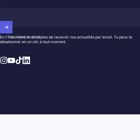
Ton adresse email
En t'inscrivant, tu acceptes de recevoir nos actualités par email. Tu peux te
désabonner en un clic à tout moment.
Instagram
YouTube
TikTok
LinkedIn
© 2026 Hedayat Music.