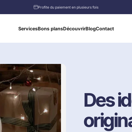
Diaporama Pause
Profite du paiement en plusieurs fois
Services
Bons plans
Découvrir
Blog
Contact
Services
Bons plans
Découvrir
Blog
Contact
Des
i
origin