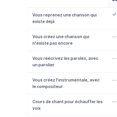
Comparatif des trois formules de team b
Vous reprenez une chanson qui
Ou
existe déjà
Vous créez une chanson qui
N
—
n'existe pas encore
Vous réécrivez les paroles, avec
N
—
un parolier
Vous créez l'instrumentale, avec
N
—
le compositeur
Cours de chant pour échauffer les
N
—
voix