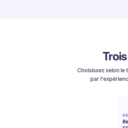
Troi
Choisissez selon le
par l'expérienc
Ce que comprend la formule
D
R
c