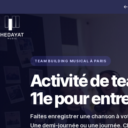
Passer au contenu
Hedayat Music
TEAM BUILDING MUSICAL À PARIS
Activité de t
11e pour entr
Faites enregistrer une chanson à vot
Une demi-journée ou une journée. C