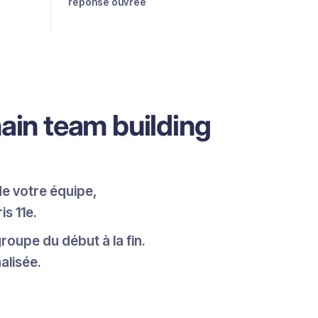
réponse ouvrée
hain team building
de votre équipe,
s 11e.
oupe du début à la fin.
alisée.