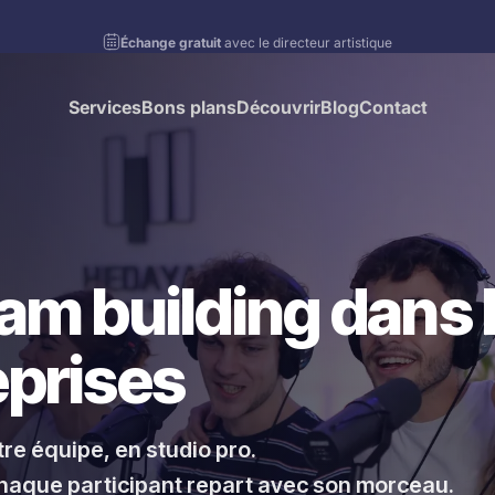
Diaporama Pause
Profite du paiement en plusieurs fois
Services
Bons plans
Découvrir
Blog
Contact
Services
Bons plans
Découvrir
Blog
Contact
eam building dans 
eprises
re équipe, en studio pro.
haque participant repart avec son morceau.