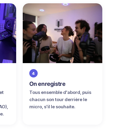
4
On enregistre
et
Tous ensemble d'abord, puis
chacun son tour derrière le
AO),
micro, s'il le souhaite.
e.