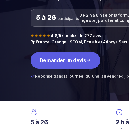
De 2 h à 8 h selon la form
5 à 26
participants
Ingé son, parolier et com
★★★★★
4,8/5 sur plus de 277 avis
Bpifrance, Orange, ISCOM, Ecolab et Adonys Securi
Demander un devis
Réponse dans la journée, du lundi au vendredi, pa
5 à 26
2 h à