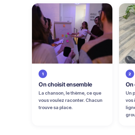
1
2
On choisit ensemble
On 
La chanson, le thème, ce que
Un p
vous voulez raconter. Chacun
vos 
trouve sa place.
lign
gro