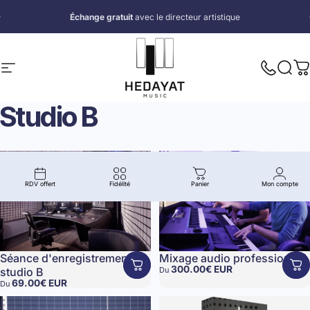
Passer au contenu
Diaporama Pause
Échange gratuit
avec le directeur artistique
Navigation
Hedayat Music
Nous app
Reche
P
Studio
B
RDV offert
Fidélité
Panier
Mon compte
Séance d'enregistrement
Mixage audio professionnel
300.00€ EUR
studio B
Du
69.00€ EUR
Du