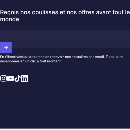
Reçois nos coulisses et nos offres avant tout le
monde
Ton adresse email
En t'inscrivant, tu acceptes de recevoir nos actualités par email. Tu peux te
désabonner en un clic à tout moment.
Instagram
YouTube
TikTok
LinkedIn
© 2026 Hedayat Music.