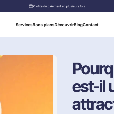
Diaporama Pause
Tu as 18 ans ? Enregistre-toi gratuitement au studio !
Profite du paiement en plusieurs fois
Services
Bons plans
Découvrir
Blog
Contact
Services
Bons plans
Découvrir
Blog
Contact
Pourq
est-il
attract