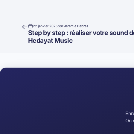
22 janvier 2025
par
Jérémie Debras
Step by step : réaliser votre sound 
Hedayat Music
Enre
On 