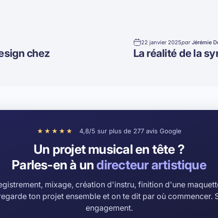
22 janvier 2025
par
Jérémie D
design chez
La réalité de la s
★★★★★
4,8/5 sur plus de 277 avis Google
Un projet musical en tête ?
Parles-en à un
directeur artistique
gistrement, mixage, création d'instru, finition d'une maquett
regarde ton projet ensemble et on te dit par où commencer. 
engagement.