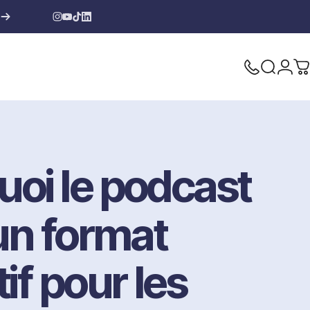
Instagram
YouTube
TikTok
LinkedIn
Nous appele
Recherch
Conn
P
uoi
le
podcast
un
format
if
pour
les