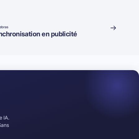
ebras
ynchronisation en publicité
e IA.
Sans