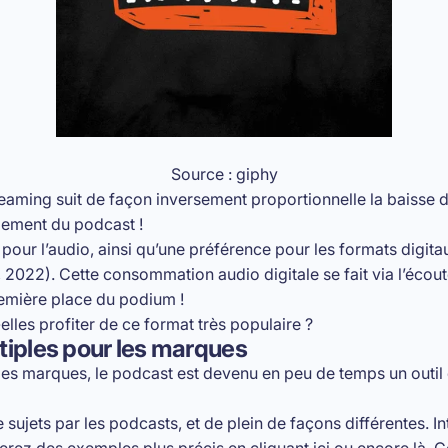
Source : giphy
eaming suit de façon inversement proportionnelle la baisse de
ppement du podcast !
pour l’audio, ainsi qu’une préférence pour les formats digi
 2022). Cette consommation audio digitale se fait via l’écou
remière place du podium !
lles profiter de ce format très populaire ?
tiples pour les marques
ur les marques, le podcast est devenu en peu de temps un out
sujets par les podcasts, et de plein de façons différentes. Int
verez des exemples plus précis
en cliquant ic
i ou
encore là
. C