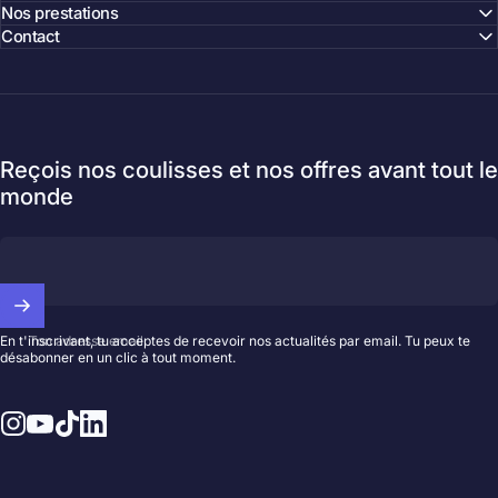
Nos prestations
Contact
Reçois nos coulisses et nos offres avant tout le
monde
Ton adresse email
En t'inscrivant, tu acceptes de recevoir nos actualités par email. Tu peux te
désabonner en un clic à tout moment.
Instagram
YouTube
TikTok
LinkedIn