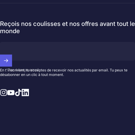
Reçois nos coulisses et nos offres avant tout le
monde
Ton adresse email
En t'inscrivant, tu acceptes de recevoir nos actualités par email. Tu peux te
désabonner en un clic à tout moment.
Instagram
YouTube
TikTok
LinkedIn
© 2026 Hedayat Music.