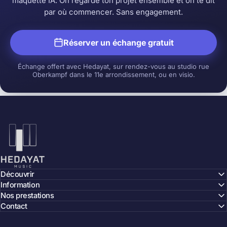
maquette IA. On regarde ton projet ensemble et on te dit
par où commencer. Sans engagement.
Réserver un échange gratuit
Échange offert avec Hedayat, sur rendez-vous au studio rue
Oberkampf dans le 11e arrondissement, ou en visio.
Hedayat Music
Découvrir
Information
Nos prestations
Contact