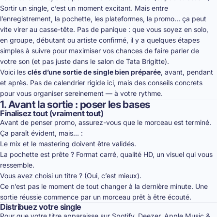
Sortir un single, c’est un moment excitant. Mais entre
l’enregistrement, la pochette, les plateformes, la promo… ça peut
vite virer au casse-tête. Pas de panique : que vous soyez en solo,
en groupe, débutant ou artiste confirmé, il y a quelques étapes
simples à suivre pour maximiser vos chances de faire parler de
votre son (et pas juste dans le salon de Tata Brigitte).
Voici les
clés d’une sortie de single bien préparée
, avant, pendant
et après. Pas de calendrier rigide ici, mais des conseils concrets
pour vous organiser sereinement — à votre rythme.
1. Avant la sortie : poser les bases
Finalisez tout (vraiment tout)
Avant de penser promo, assurez-vous que le morceau est terminé.
Ça paraît évident, mais… :
Le mix et le mastering doivent être validés.
La pochette est prête ? Format carré, qualité HD, un visuel qui vous
ressemble.
Vous avez choisi un titre ? (Oui, c’est mieux).
Ce n’est pas le moment de tout changer à la dernière minute. Une
sortie réussie commence par un morceau prêt à être écouté.
Distribuez votre single
Pour que votre titre apparaisse sur Spotify, Deezer, Apple Music &