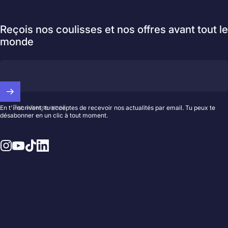
Reçois nos coulisses et nos offres avant tout le
monde
Ton adresse email
En t'inscrivant, tu acceptes de recevoir nos actualités par email. Tu peux te
désabonner en un clic à tout moment.
Instagram
YouTube
TikTok
LinkedIn
© 2026 Hedayat Music.