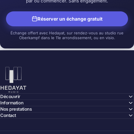
par où commencer. Sans engagement.
Réserver un échange gratuit
Échange offert avec Hedayat, sur rendez-vous au studio rue
Oberkampf dans le 11e arrondissement, ou en visio.
Hedayat Music
Découvrir
Information
Nos prestations
Contact